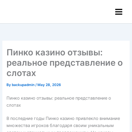
Skip
content
to
content
Пинко казино отзывы:
реальное представление о
слотах
By
backupadmin
/
May 28, 2026
Пинко казино отзывы: реальное представление о
слотах
В последние годы Пинко казино привлекло внимание
множества игроков благодаря своим уникальным