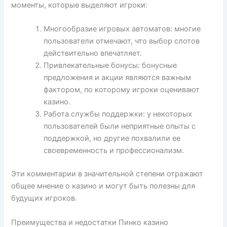
моменты, которые выделяют игроки:
Многообразие игровых автоматов: многие
пользователи отмечают, что выбор слотов
действительно впечатляет.
Привлекательные бонусы: бонусные
предложения и акции являются важным
фактором, по которому игроки оценивают
казино.
Работа службы поддержки: у некоторых
пользователей были неприятные опыты с
поддержкой, но другие похвалили ее
своевременность и профессионализм.
Эти комментарии в значительной степени отражают
общее мнение о казино и могут быть полезны для
будущих игроков.
Преимущества и недостатки Пинко казино