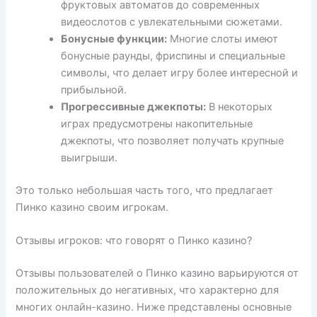
фруктовых автоматов до современных
видеослотов с увлекательными сюжетами.
Бонусные функции:
Многие слоты имеют
бонусные раунды, фриспины и специальные
символы, что делает игру более интересной и
прибыльной.
Прогрессивные джекпоты:
В некоторых
играх предусмотрены накопительные
джекпоты, что позволяет получать крупные
выигрыши.
Это только небольшая часть того, что предлагает
Пинко казино своим игрокам.
Отзывы игроков: что говорят о Пинко казино?
Отзывы пользователей о Пинко казино варьируются от
положительных до негативных, что характерно для
многих онлайн-казино. Ниже представлены основные