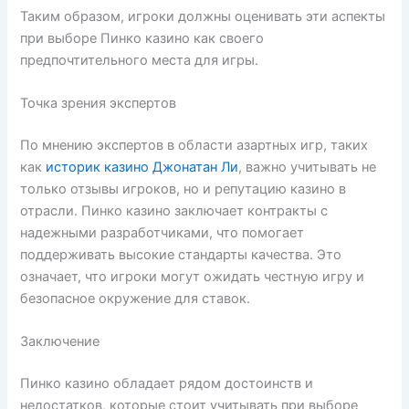
Таким образом, игроки должны оценивать эти аспекты
при выборе Пинко казино как своего
предпочтительного места для игры.
Точка зрения экспертов
По мнению экспертов в области азартных игр, таких
как
историк казино Джонатан Ли
, важно учитывать не
только отзывы игроков, но и репутацию казино в
отрасли. Пинко казино заключает контракты с
надежными разработчиками, что помогает
поддерживать высокие стандарты качества. Это
означает, что игроки могут ожидать честную игру и
безопасное окружение для ставок.
Заключение
Пинко казино обладает рядом достоинств и
недостатков, которые стоит учитывать при выборе