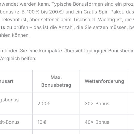
rwendet werden kann. Typische Bonusformen sind ein proz
onus (z. B. 100 % bis 200 €) und ein Gratis‑Spin‑Paket, das
 relevant ist, aber seltener beim Tischspiel. Wichtig ist, die
ts
zu prüfen – das ist die Anzahl, die Sie setzen müssen, b
hlen können.
n finden Sie eine kompakte Übersicht gängiger Bonusbedi
ergleich helfen:
Max.
nusart
Wettanforderung
Bonusbetrag
ngsbonus
200 €
30× Bonus
it‑Bonus
10 €
40× Bonus