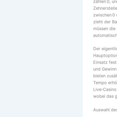
zählen 0, u
Zehnerstelle
zwischen 0 
zieht der B
müssen die 
automatisch
Der eigentl
Hauptoption
Einsatz fest
und Gewinn 
bieten zusä
Tempo erhöh
Live‑Casino
wobei das g
Auswahl des