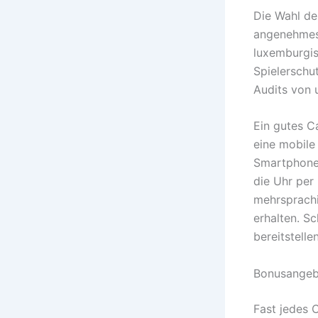
Die Wahl d
angenehmes 
luxemburgis
Spielerschu
Audits von 
Ein gutes C
eine mobile
Smartphone 
die Uhr per
mehrsprachi
erhalten. S
bereitstell
Bonusangebo
Fast jedes 