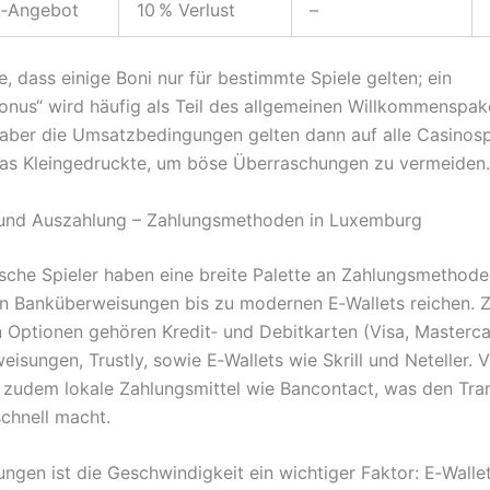
‑Angebot
10 % Verlust
–
, dass einige Boni nur für bestimmte Spiele gelten; ein
onus“ wird häufig als Teil des allgemeinen Willkommenspak
aber die Umsatzbedingungen gelten dann auf alle Casinosp
as Kleingedruckte, um böse Überraschungen zu vermeiden.
 und Auszahlung – Zahlungsmethoden in Luxemburg
che Spieler haben eine breite Palette an Zahlungsmethode
len Banküberweisungen bis zu modernen E‑Wallets reichen. 
n Optionen gehören Kredit‑ und Debitkarten (Visa, Masterca
isungen, Trustly, sowie E‑Wallets wie Skrill und Neteller. 
 zudem lokale Zahlungsmittel wie Bancontact, was den Tra
chnell macht.
ungen ist die Geschwindigkeit ein wichtiger Faktor: E‑Walle