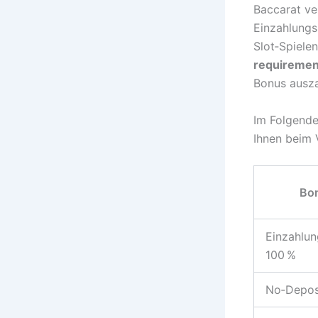
Baccarat ve
Einzahlungsb
Slot‑Spielen
requiremen
Bonus ausza
Im Folgende
Ihnen beim V
Bo
Einzahlu
100 %
No‑Depos