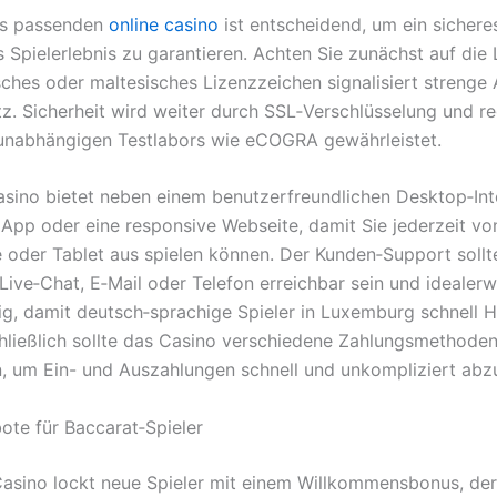
es passenden
online casino
ist entscheidend, um ein sichere
Spielerlebnis zu garantieren. Achten Sie zunächst auf die 
ches oder maltesisches Lizenzzeichen signalisiert strenge 
tz. Sicherheit wird weiter durch SSL‑Verschlüsselung und r
unabhängigen Testlabors wie eCOGRA gewährleistet.
asino bietet neben einem benutzerfreundlichen Desktop‑In
 App oder eine responsive Webseite, damit Sie jederzeit vo
oder Tablet aus spielen können. Der Kunden‑Support sollt
 Live‑Chat, E‑Mail oder Telefon erreichbar sein und idealerw
g, damit deutsch‑sprachige Spieler in Luxemburg schnell Hi
chließlich sollte das Casino verschiedene Zahlungsmethode
en, um Ein- und Auszahlungen schnell und unkompliziert abz
te für Baccarat‑Spieler
Casino lockt neue Spieler mit einem Willkommensbonus, der