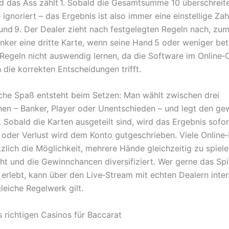
nd das Ass zählt 1. Sobald die Gesamtsumme 10 überschreite
 ignoriert – das Ergebnis ist also immer eine einstellige Zah
und 9. Der Dealer zieht nach festgelegten Regeln nach, zum
anker eine dritte Karte, wenn seine Hand 5 oder weniger betr
Regeln nicht auswendig lernen, da die Software im Online‑
 die korrekten Entscheidungen trifft.
iche Spaß entsteht beim Setzen: Man wählt zwischen drei
en – Banker, Player oder Unentschieden – und legt den g
. Sobald die Karten ausgeteilt sind, wird das Ergebnis sofo
oder Verlust wird dem Konto gutgeschrieben. Viele Online‑
tzlich die Möglichkeit, mehrere Hände gleichzeitig zu spiel
t und die Gewinnchancen diversifiziert. Wer gerne das Spi
 erlebt, kann über den Live‑Stream mit echten Dealern inter
leiche Regelwerk gilt.
 richtigen Casinos für Baccarat