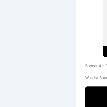
Baccarat – 
Was ist Bac