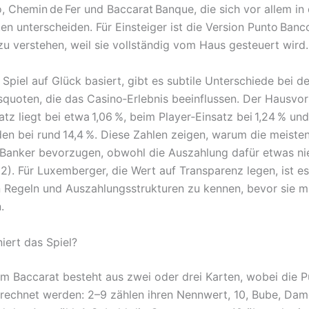
, Chemin de Fer und Baccarat Banque, die sich vor allem in 
ten unterscheiden. Für Einsteiger ist die Version Punto Ban
zu verstehen, weil sie vollständig vom Haus gesteuert wird.
Spiel auf Glück basiert, gibt es subtile Unterschiede bei d
quoten, die das Casino‑Erlebnis beeinflussen. Der Hausvor
tz liegt bei etwa 1,06 %, beim Player‑Einsatz bei 1,24 % un
en bei rund 14,4 %. Diese Zahlen zeigen, warum die meiste
 Banker bevorzugen, obwohl die Auszahlung dafür etwas nie
 1 : 2). Für Luxemberger, die Wert auf Transparenz legen, ist e
 Regeln und Auszahlungsstrukturen zu kennen, bevor sie m
.
iert das Spiel?
m Baccarat besteht aus zwei oder drei Karten, wobei die 
erechnet werden: 2–9 zählen ihren Nennwert, 10, Bube, Da