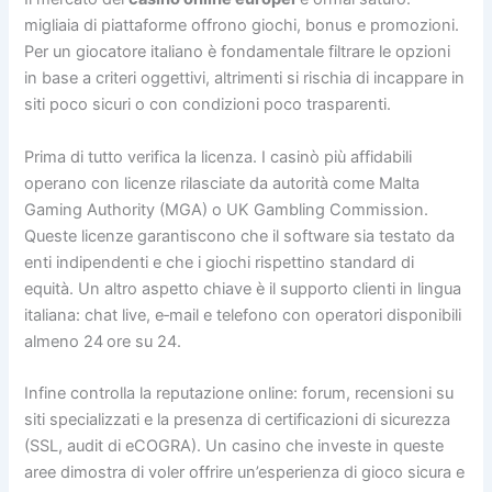
migliaia di piattaforme offrono giochi, bonus e promozioni.
Per un giocatore italiano è fondamentale filtrare le opzioni
in base a criteri oggettivi, altrimenti si rischia di incappare in
siti poco sicuri o con condizioni poco trasparenti.
Prima di tutto verifica la licenza. I casinò più affidabili
operano con licenze rilasciate da autorità come Malta
Gaming Authority (MGA) o UK Gambling Commission.
Queste licenze garantiscono che il software sia testato da
enti indipendenti e che i giochi rispettino standard di
equità. Un altro aspetto chiave è il supporto clienti in lingua
italiana: chat live, e‑mail e telefono con operatori disponibili
almeno 24 ore su 24.
Infine controlla la reputazione online: forum, recensioni su
siti specializzati e la presenza di certificazioni di sicurezza
(SSL, audit di eCOGRA). Un casino che investe in queste
aree dimostra di voler offrire un’esperienza di gioco sicura e