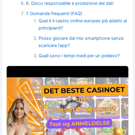
6. Gioco responsabile e protezione dei dati
7. Domande frequenti (FAQ)
Qual è il casino online europeo più adatto ai
principianti?
Posso giocare dal mio smartphone senza
scaricare l’app?
Quali sono i tempi medi per un prelievo?