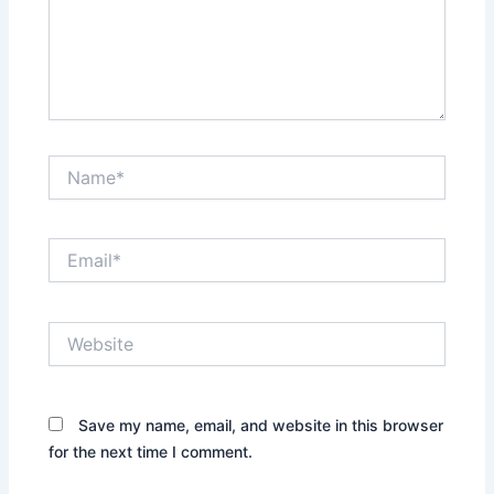
Name*
Email*
Website
Save my name, email, and website in this browser
for the next time I comment.