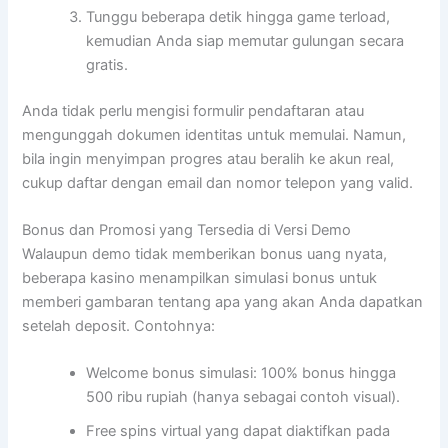
Tunggu beberapa detik hingga game terload,
kemudian Anda siap memutar gulungan secara
gratis.
Anda tidak perlu mengisi formulir pendaftaran atau
mengunggah dokumen identitas untuk memulai. Namun,
bila ingin menyimpan progres atau beralih ke akun real,
cukup daftar dengan email dan nomor telepon yang valid.
Bonus dan Promosi yang Tersedia di Versi Demo
Walaupun demo tidak memberikan bonus uang nyata,
beberapa kasino menampilkan simulasi bonus untuk
memberi gambaran tentang apa yang akan Anda dapatkan
setelah deposit. Contohnya:
Welcome bonus simulasi: 100% bonus hingga
500 ribu rupiah (hanya sebagai contoh visual).
Free spins virtual yang dapat diaktifkan pada