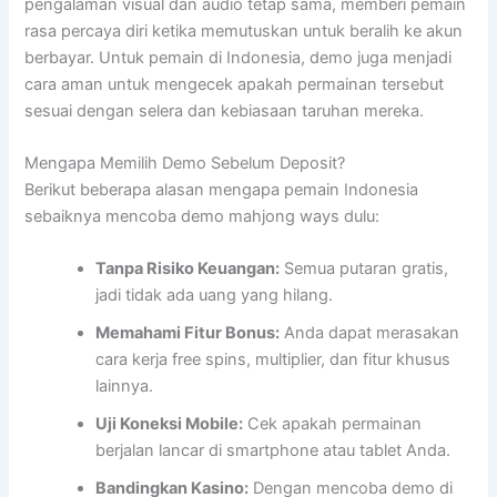
pengalaman visual dan audio tetap sama, memberi pemain
rasa percaya diri ketika memutuskan untuk beralih ke akun
berbayar. Untuk pemain di Indonesia, demo juga menjadi
cara aman untuk mengecek apakah permainan tersebut
sesuai dengan selera dan kebiasaan taruhan mereka.
Mengapa Memilih Demo Sebelum Deposit?
Berikut beberapa alasan mengapa pemain Indonesia
sebaiknya mencoba demo mahjong ways dulu:
Tanpa Risiko Keuangan:
Semua putaran gratis,
jadi tidak ada uang yang hilang.
Memahami Fitur Bonus:
Anda dapat merasakan
cara kerja free spins, multiplier, dan fitur khusus
lainnya.
Uji Koneksi Mobile:
Cek apakah permainan
berjalan lancar di smartphone atau tablet Anda.
Bandingkan Kasino:
Dengan mencoba demo di