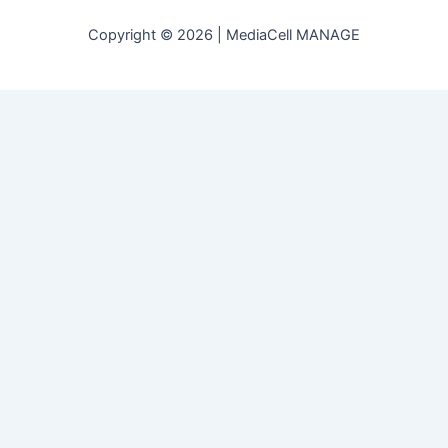
Copyright © 2026 | MediaCell MANAGE