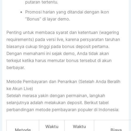
putaran tertentu.
Promosi harian yang ditandai dengan ikon
“Bonus” di layar demo.
Penting untuk membaca syarat dan ketentuan (wagering
requirements) pada versi live, karena persyaratan taruhan
biasanya cukup tinggi pada bonus deposit pertama.
Dengan memahami ini sejak demo, Anda tidak akan
terkejut ketika harus memutar bonus tersebut di akun
berbayar.
Metode Pembayaran dan Penarikan (Setelah Anda Beralih
ke Akun Live)
Setelah merasa yakin dengan permainan, langkah
selanjutnya adalah melakukan deposit. Berikut tabel
perbandingan metode pembayaran populer di Indonesia:
Waktu
Waktu
Metode
Biaya