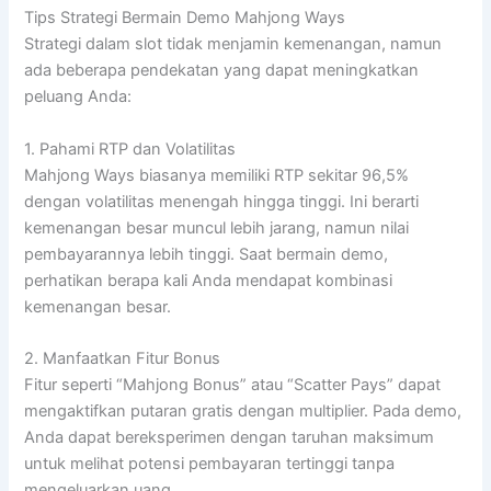
Tips Strategi Bermain Demo Mahjong Ways
Strategi dalam slot tidak menjamin kemenangan, namun
ada beberapa pendekatan yang dapat meningkatkan
peluang Anda:
1. Pahami RTP dan Volatilitas
Mahjong Ways biasanya memiliki RTP sekitar 96,5%
dengan volatilitas menengah hingga tinggi. Ini berarti
kemenangan besar muncul lebih jarang, namun nilai
pembayarannya lebih tinggi. Saat bermain demo,
perhatikan berapa kali Anda mendapat kombinasi
kemenangan besar.
2. Manfaatkan Fitur Bonus
Fitur seperti “Mahjong Bonus” atau “Scatter Pays” dapat
mengaktifkan putaran gratis dengan multiplier. Pada demo,
Anda dapat bereksperimen dengan taruhan maksimum
untuk melihat potensi pembayaran tertinggi tanpa
mengeluarkan uang.