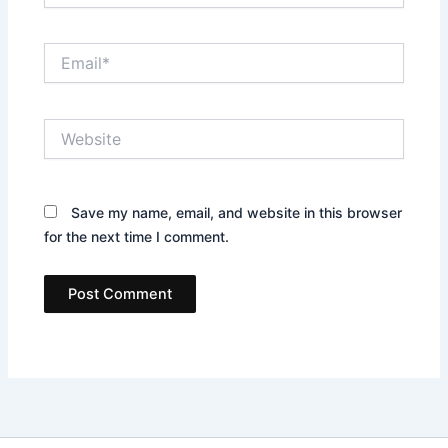
Email*
Website
Save my name, email, and website in this browser
for the next time I comment.