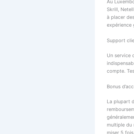
Au Luxembou
Skrill, Nete
à placer des
expérience 
Support cli
Un service d
indispensabl
compte. Tes
Bonus d’acc
La plupart 
rembourseme
généraleme
multiple du
miser 5 fois