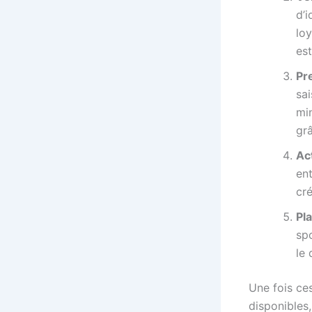
d’i
lo
est
Pr
sai
mi
gr
Ac
en
cr
Pl
spo
le 
Une fois ce
disponibles