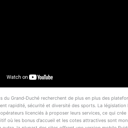
ts du Grand‑Duché recherchent de plus en plus des platef
lient rapidité, sécurité et diversité des sports. La législation
 opérateurs licenciés à proposer leurs services, ce qui cré
tif où les bonus d’accueil et les cotes attractives sont mo
 outre, la plupart des sites offrent une version mobile fluid