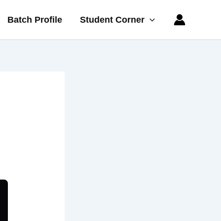
Batch Profile
Student Corner