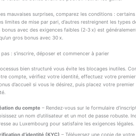
les mauvaises surprises, comparez les conditions : certains 
 limites de mise par pari, d’autres restreignent les types 
Un bonus avec des exigences faibles (2‑3 x) est généralemen
 qu’un gros bonus avec 30 x.
 pas : s’inscrire, déposer et commencer à parier
rocessus bien structuré vous évite les blocages inutiles. 
tre compte, vérifiez votre identité, effectuez votre premie
onus d’accueil si vous le désirez, puis placez votre premier 
té.
éation du compte
– Rendez‑vous sur le formulaire d’inscript
isissez un nom d’utilisateur et un mot de passe robuste. In
resse au Luxembourg pour satisfaire les exigences légales.
ification d’identité (KYC)
– Téléversez une copie de votre