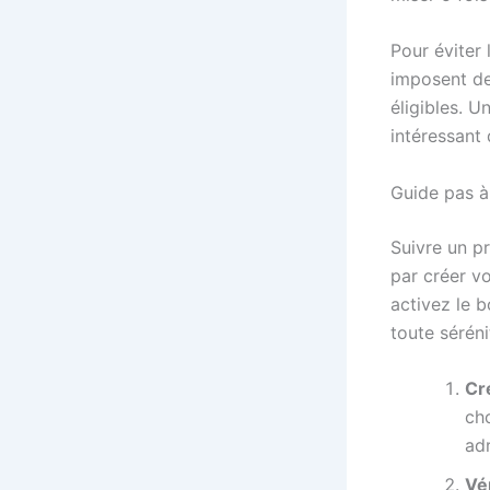
Pour éviter 
imposent des
éligibles. 
intéressant
Guide pas à
Suivre un p
par créer vo
activez le b
toute séréni
Cr
cho
ad
Vér