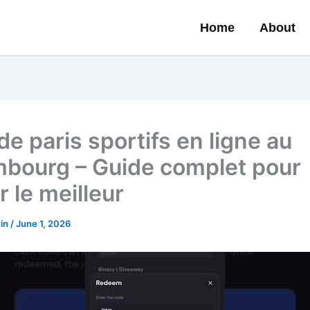
Home
About
de paris sportifs en ligne au
bourg – Guide complet pour
r le meilleur
in
/
June 1, 2026