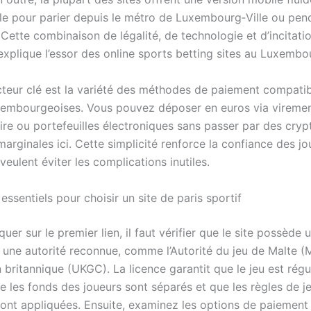
le pour parier depuis le métro de Luxembourg‑Ville ou pen
Cette combinaison de légalité, de technologie et d’incitati
explique l’essor des online sports betting sites au Luxembo
cteur clé est la variété des méthodes de paiement compatib
embourgeoises. Vous pouvez déposer en euros via viremen
ire ou portefeuilles électroniques sans passer par des cry
marginales ici. Cette simplicité renforce la confiance des j
veulent éviter les complications inutiles.
 essentiels pour choisir un site de paris sportif
quer sur le premier lien, il faut vérifier que le site possède 
r une autorité reconnue, comme l’Autorité du jeu de Malte (
britannique (UKGC). La licence garantit que le jeu est rég
e les fonds des joueurs sont séparés et que les règles de j
sont appliquées. Ensuite, examinez les options de paiement