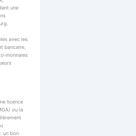
dant une
ons
urg.
les avec les
t bancaire,
pto‑monnaies
oueurs
une licence
MGA) ou la
ulièrement
eu
 : un bon