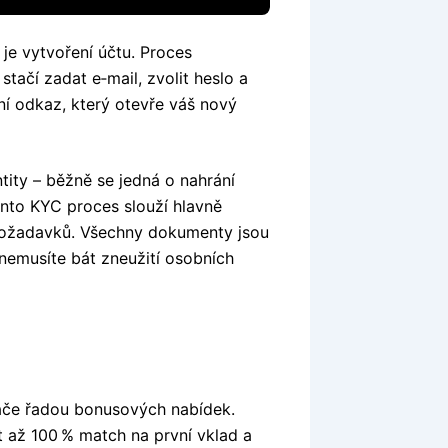
je vytvoření účtu. Proces
stačí zadat e‑mail, zvolit heslo a
ní odkaz, který otevře váš nový
tity – běžně se jedná o nahrání
nto KYC proces slouží hlavně
 požadavků. Všechny dokumenty jsou
nemusíte bát zneužití osobních
ráče řadou bonusových nabídek.
t až 100 % match na první vklad a