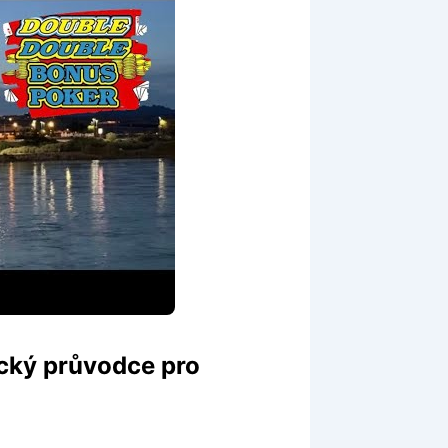
ický průvodce pro