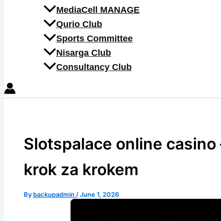
MediaCell MANAGE
Qurio Club
Sports Committee
Nisarga Club
Consultancy Club
Slotspalace online casino 
krok za krokem
By
backupadmin
/
June 1, 2026