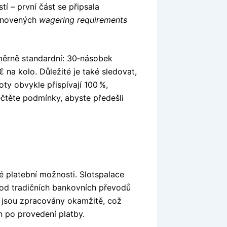
í – první část se připsala
tanovených
wagering requirements
měrně standardní: 30‑násobek
na kolo. Důležité je také sledovat,
oty obvykle přispívají 100 %,
ečtěte podmínky, abyste předešli
vé platební možnosti. Slotspalace
 od tradičních bankovních převodů
 jsou zpracovány okamžitě, což
n po provedení platby.