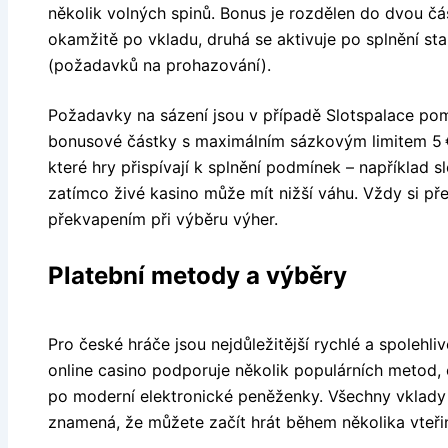
několik volných spinů. Bonus je rozdělen do dvou část
okamžitě po vkladu, druhá se aktivuje po splnění s
(požadavků na prohazování).
Požadavky na sázení jsou v případě Slotspalace po
bonusové částky s maximálním sázkovým limitem 5 € 
které hry přispívají k splnění podmínek – například sl
zatímco živé kasino může mít nižší váhu. Vždy si př
překvapením při výběru výher.
Platební metody a výběry
Pro české hráče jsou nejdůležitější rychlé a spolehli
online casino podporuje několik populárních metod,
po moderní elektronické peněženky. Všechny vklady
znamená, že můžete začít hrát během několika vteři