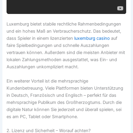
Luxemburg bietet stabile rechtliche Rahmenbedingungen
und ein hohes Maß an Verbraucherschutz. Das bedeutet,
dass Spieler in einem lizenzierten
luxemburg casino
auf
faire Spielbedingungen und schnelle Auszahlungen
vertrauen können. Außerdem sind die meisten Anbieter mit
lokalen Zahlungsmethoden ausgestattet, was Ein- und
Auszahlungen unkompliziert macht.
Ein weiterer Vorteil ist die mehrsprachige
Kundenbetreuung. Viele Plattformen bieten Unterstützung
in Deutsch, Französisch und Englisch – perfekt für das
mehrsprachige Publikum des Großherzogtums. Durch die
digitale Natur können Sie jederzeit und überall spielen, sei
es am PC, Tablet oder Smartphone.
2. Lizenz und Sicherheit – Worauf achten?