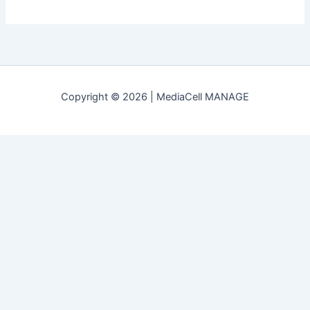
Copyright © 2026 | MediaCell MANAGE