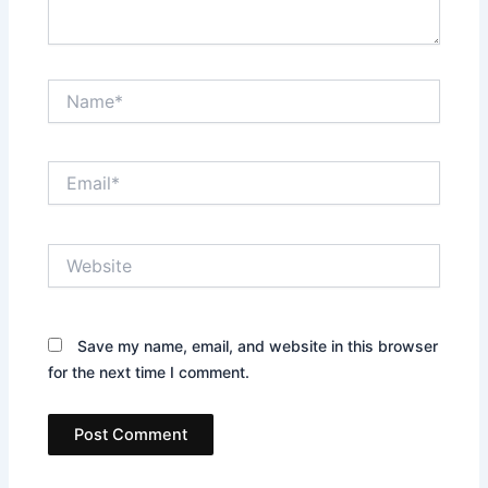
Name*
Email*
Website
Save my name, email, and website in this browser
for the next time I comment.