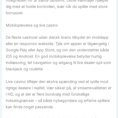
muligheden for at sætte tabslimit. Disse værktøjer hjælper
dig med at holde kontrollen, især når du spiller med store
bonusser.
Mobiloplevelse og live casino
De fleste casinoer uden dansk licens tilbyder en mobilapp
eller en responsiv webside. Tjek om appen er tilgængelig i
Google Play eller App Store, og om den understøtter både
iOS og Android. En god mobiloplevelse betyder hurtig
indlæsning, let navigation og adgang til live dealer‑spil som
blackjack og roulette.
Live casino tilføjer den ekstra spænding ved at spille mod
rigtige dealere i realtid. Vær sikker på, at streamkvaliteten er
i HD, og at der er flere bordvalg med forskellige
indsatsgrænser – så både nybegyndere og erfarne spillere
kan finde noget passende.