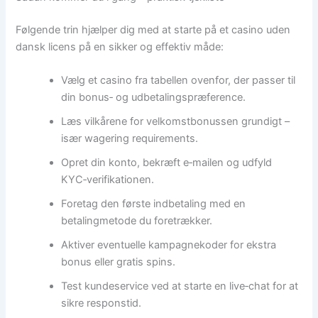
Følgende trin hjælper dig med at starte på et casino uden
dansk licens på en sikker og effektiv måde:
Vælg et casino fra tabellen ovenfor, der passer til
din bonus‑ og udbetalingspræference.
Læs vilkårene for velkomstbonussen grundigt –
især wagering requirements.
Opret din konto, bekræft e‑mailen og udfyld
KYC‑verifikationen.
Foretag den første indbetaling med en
betalingmetode du foretrækker.
Aktiver eventuelle kampagnekoder for ekstra
bonus eller gratis spins.
Test kundeservice ved at starte en live‑chat for at
sikre responstid.