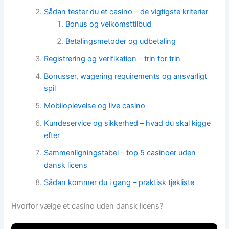
Sådan tester du et casino – de vigtigste kriterier
Bonus og velkomsttilbud
Betalingsmetoder og udbetaling
Registrering og verifikation – trin for trin
Bonusser, wagering requirements og ansvarligt
spil
Mobiloplevelse og live casino
Kundeservice og sikkerhed – hvad du skal kigge
efter
Sammenligningstabel – top 5 casinoer uden
dansk licens
Sådan kommer du i gang – praktisk tjekliste
Hvorfor vælge et casino uden dansk licens?