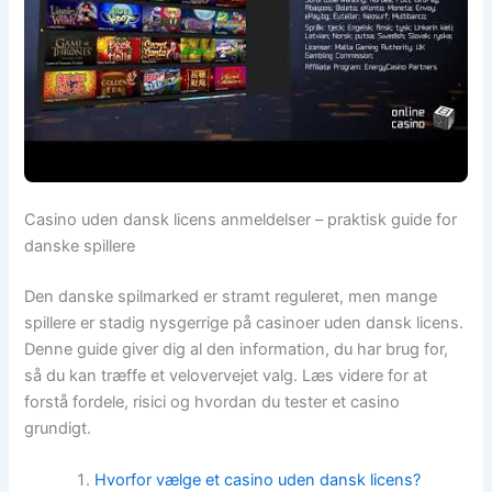
Casino uden dansk licens anmeldelser – praktisk guide for
danske spillere
Den danske spilmarked er stramt reguleret, men mange
spillere er stadig nysgerrige på casinoer uden dansk licens.
Denne guide giver dig al den information, du har brug for,
så du kan træffe et velovervejet valg. Læs videre for at
forstå fordele, risici og hvordan du tester et casino
grundigt.
Hvorfor vælge et casino uden dansk licens?