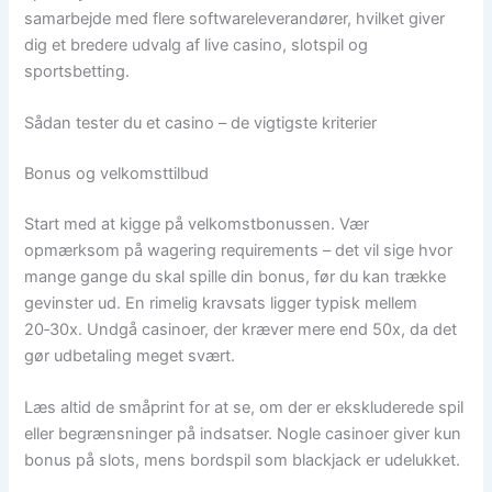
samarbejde med flere softwareleverandører, hvilket giver
dig et bredere udvalg af live casino, slotspil og
sportsbetting.
Sådan tester du et casino – de vigtigste kriterier
Bonus og velkomsttilbud
Start med at kigge på velkomstbonussen. Vær
opmærksom på wagering requirements – det vil sige hvor
mange gange du skal spille din bonus, før du kan trække
gevinster ud. En rimelig kravsats ligger typisk mellem
20‑30x. Undgå casinoer, der kræver mere end 50x, da det
gør udbetaling meget svært.
Læs altid de småprint for at se, om der er ekskluderede spil
eller begrænsninger på indsatser. Nogle casinoer giver kun
bonus på slots, mens bordspil som blackjack er udelukket.