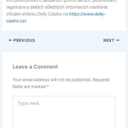
Pro podrobnosti o aktuálních promo akcích, podmínkách
registrace a dalších důležitých informacích navštivte
oficiální stránku Dolly Casino na
https://www.dolly-
casino.cz/
.
PREVIOUS
NEXT
Leave a Comment
Your email address will not be published.
Required
fields are marked
*
Type
here..