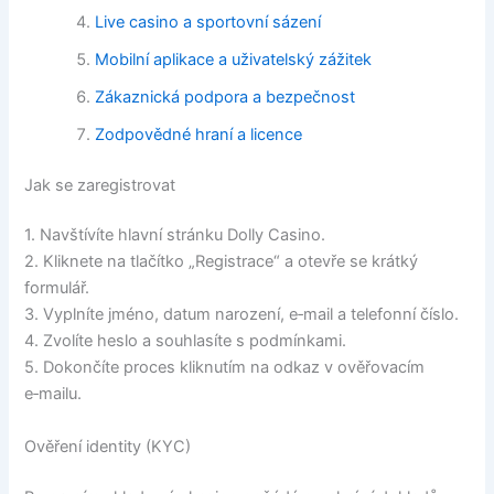
Live casino a sportovní sázení
Mobilní aplikace a uživatelský zážitek
Zákaznická podpora a bezpečnost
Zodpovědné hraní a licence
Jak se zaregistrovat
1. Navštívíte hlavní stránku Dolly Casino.
2. Kliknete na tlačítko „Registrace“ a otevře se krátký
formulář.
3. Vyplníte jméno, datum narození, e‑mail a telefonní číslo.
4. Zvolíte heslo a souhlasíte s podmínkami.
5. Dokončíte proces kliknutím na odkaz v ověřovacím
e‑mailu.
Ověření identity (KYC)