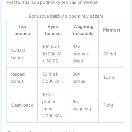
zvažte, zda jsou podmínky pro vás přiměřené.
Bonusové balíčky a podmínky sázení
Typ
Výše
Wagering
Platnost
bonusu
bonusu
(násobek)
100 % až
35×
Uvítací
10 000 Kč
bonus +
30 dní
bonus
+ 50 FS
vklad
Reload
50 % až
30×
14 dní
bonus
5 000 Kč
bonus
10 % z
proher
Bez
Cash‑back
7 dní
(max
wagering
2 000 Kč)