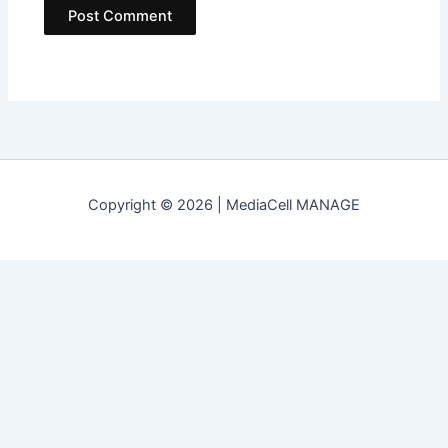
Copyright © 2026 | MediaCell MANAGE