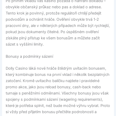
Po prvním vkladu vás kasino požádá o nahrání dokladů –
obvykle občanský průkaz nebo pas a doklad o adrese.
Tento krok je povinný, protože regulátoři chtějí předejít
podvodům a ochránit hráče. Ověření obvykle trvá 1‑2
pracovní dny, ale v některých případech může být rychlejší,
pokud jsou dokumenty čitelné. Po úspěšném ověření
získáte plný přístup ke všem bonusům a můžete začít
sázet s vyššími limity.
Bonusy a podmínky sázení
Dolly Casino láká nové hráče štědrým uvítacím bonusem,
který kombinuje bonus na první vklad i několik bezplatných
zatočení. Kromě uvítacího balíčku najdete i pravidelné
promo akce, jako jsou reload bonusy, cash‑back nebo
turnaje s peněžními odměnami. Všechny bonusy jsou však
spojeny s podmínkami sázení (wagering requirements),
které je potřeba splnit, než bude možné výhru vybrat. Proto
si vždy před přijetím bonusu přečtěte podrobnosti a