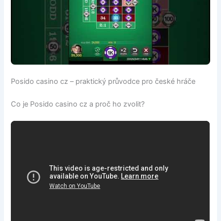
Posido casino cz – praktický průvodce pro české hráče
Co je Posido casino cz a proč ho zvolit?