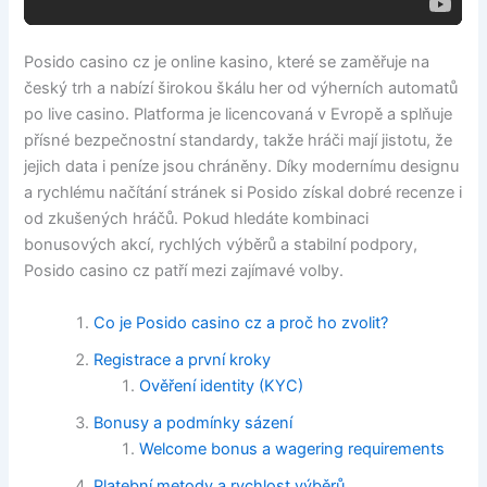
Posido casino cz je online kasino, které se zaměřuje na
český trh a nabízí širokou škálu her od výherních automatů
po live casino. Platforma je licencovaná v Evropě a splňuje
přísné bezpečnostní standardy, takže hráči mají jistotu, že
jejich data i peníze jsou chráněny. Díky modernímu designu
a rychlému načítání stránek si Posido získal dobré recenze i
od zkušených hráčů. Pokud hledáte kombinaci
bonusových akcí, rychlých výběrů a stabilní podpory,
Posido casino cz patří mezi zajímavé volby.
Co je Posido casino cz a proč ho zvolit?
Registrace a první kroky
Ověření identity (KYC)
Bonusy a podmínky sázení
Welcome bonus a wagering requirements
Platební metody a rychlost výběrů