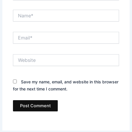
Name*
Email*
Website
Save my name, email, and website in this browser
for the next time I comment.