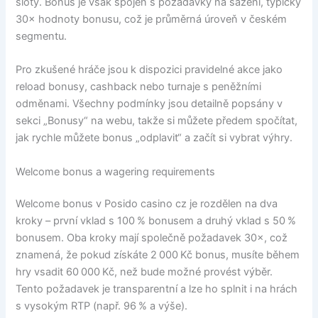
sloty. Bonus je však spojen s požadavky na sázení, typicky
30× hodnoty bonusu, což je průměrná úroveň v českém
segmentu.
Pro zkušené hráče jsou k dispozici pravidelné akce jako
reload bonusy, cashback nebo turnaje s peněžními
odměnami. Všechny podmínky jsou detailně popsány v
sekci „Bonusy“ na webu, takže si můžete předem spočítat,
jak rychle můžete bonus „odplavit“ a začít si vybrat výhry.
Welcome bonus a wagering requirements
Welcome bonus v Posido casino cz je rozdělen na dva
kroky – první vklad s 100 % bonusem a druhý vklad s 50 %
bonusem. Oba kroky mají společně požadavek 30×, což
znamená, že pokud získáte 2 000 Kč bonus, musíte během
hry vsadit 60 000 Kč, než bude možné provést výběr.
Tento požadavek je transparentní a lze ho splnit i na hrách
s vysokým RTP (např. 96 % a výše).