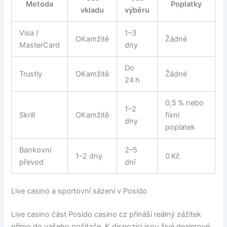
Metoda
Poplatky
vkladu
výběru
Visa /
1–3
OKamžitě
Žádné
MasterCard
dny
Do
Trustly
OKamžitě
Žádné
24 h
0,5 % nebo
1–2
Skrill
OKamžitě
fixní
dny
poplatek
Bankovní
2–5
1–2 dny
0 Kč
převod
dní
Live casino a sportovní sázení v Posido
Live casino část Posido casino cz přináší reálný zážitek
přímo do vašeho počítače. K dispozici jsou živé dealerové