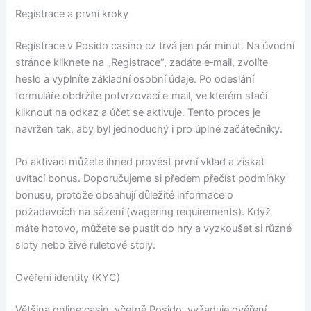
Registrace a první kroky
Registrace v Posido casino cz trvá jen pár minut. Na úvodní
stránce kliknete na „Registrace“, zadáte e‑mail, zvolíte
heslo a vyplníte základní osobní údaje. Po odeslání
formuláře obdržíte potvrzovací e‑mail, ve kterém stačí
kliknout na odkaz a účet se aktivuje. Tento proces je
navržen tak, aby byl jednoduchý i pro úplné začátečníky.
Po aktivaci můžete ihned provést první vklad a získat
uvítací bonus. Doporučujeme si předem přečíst podmínky
bonusu, protože obsahují důležité informace o
požadavcích na sázení (wagering requirements). Když
máte hotovo, můžete se pustit do hry a vyzkoušet si různé
sloty nebo živé ruletové stoly.
Ověření identity (KYC)
Většina online casin, včetně Posido, vyžaduje ověření