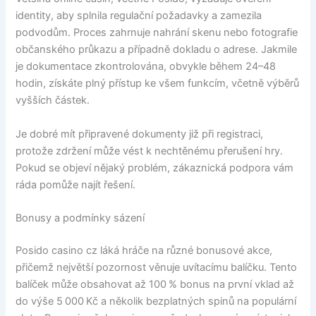
identity, aby splnila regulační požadavky a zamezila
podvodům. Proces zahrnuje nahrání skenu nebo fotografie
občanského průkazu a případně dokladu o adrese. Jakmile
je dokumentace zkontrolována, obvykle během 24–48
hodin, získáte plný přístup ke všem funkcím, včetně výběrů
vyšších částek.
Je dobré mít připravené dokumenty již při registraci,
protože zdržení může vést k nechtěnému přerušení hry.
Pokud se objeví nějaký problém, zákaznická podpora vám
ráda pomůže najít řešení.
Bonusy a podmínky sázení
Posido casino cz láká hráče na různé bonusové akce,
přičemž největší pozornost věnuje uvítacímu balíčku. Tento
balíček může obsahovat až 100 % bonus na první vklad až
do výše 5 000 Kč a několik bezplatných spinů na populární